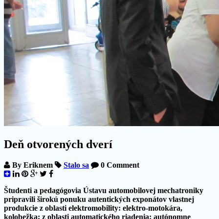
Deň otvorených dverí
By
Eriknem
Stalo sa
0 Comment
Študenti a pedagógovia Ústavu automobilovej mechatroniky
pripravili širokú ponuku autentických exponátov vlastnej
produkcie z oblasti
elektromobility
: elektro-motokára,
kolobežka; z oblasti
automatického riadenia
: autónomne