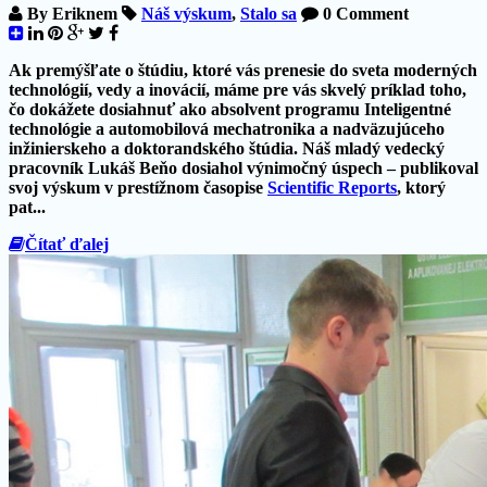
By
Eriknem
Náš výskum
,
Stalo sa
0 Comment
Ak premýšľate o štúdiu, ktoré vás prenesie do sveta moderných
technológií, vedy a inovácií, máme pre vás skvelý príklad toho,
čo dokážete dosiahnuť ako absolvent programu
Inteligentné
technológie a automobilová mechatronika
a nadväzujúceho
inžinierskeho a doktorandského štúdia. Náš mladý vedecký
pracovník
Lukáš Beňo
dosiahol výnimočný úspech – publikoval
svoj výskum v prestížnom časopise
Scientific Reports
, ktorý
pat...
Čítať ďalej