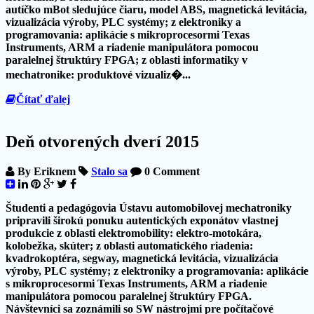
autíčko mBot sledujúce čiaru, model ABS, magnetická levitácia,
vizualizácia výroby, PLC systémy; z
elektroniky a
programovania
: aplikácie s mikroprocesormi Texas
Instruments, ARM a riadenie manipulátora pomocou
paralelnej štruktúry FPGA; z oblasti informatiky v
mechatronike: produktové vizualiz�...
Čítať ďalej
Deň otvorených dverí 2015
By
Eriknem
Stalo sa
0 Comment
Študenti a pedagógovia Ústavu automobilovej mechatroniky
pripravili širokú ponuku autentických exponátov vlastnej
produkcie z oblasti
elektromobility
: elektro-motokára,
kolobežka, skúter; z oblasti
automatického riadenia
:
kvadrokoptéra, segway, magnetická levitácia, vizualizácia
výroby, PLC systémy; z
elektroniky a programovania
: aplikácie
s mikroprocesormi Texas Instruments, ARM a riadenie
manipulátora pomocou paralelnej štruktúry FPGA.
Návštevníci sa zoznámili so SW nástrojmi pre počítačové