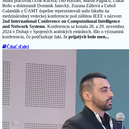
Mladí pracovníci Erik Kučera, Oto Haffner, Martin Pajpach, Lukáš
Beňo a doktorandi Dominik Janecký, Zuzana Záňová a Ľuboš
Galandák z ÚAMT úspešne reprezentovali našu fakultu na
medzinárodnej vedeckej konferencie pod záštitou IEEE s názvom
2nd International Conference on Computational Intelligence
and Network Systems
. Konferencia sa konala 28. a 29. novembra
2024 v Dubaji v Spojených arabských emirátoch. Išlo o významnú
konferenciu, čo podčiarkuje fakt, že
prijatých bolo men...
Čítať ďalej