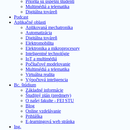
Priorita sú úspešní študenti
Multimédiá a telematika
Digitálna továreň
Podcast
Aplikačné oblasti
Aplikovaná mechatronika
Automatizácia
Digitálna továreň
Elektromobilita
Elektronika a mikroprocesory
Inteligentné technológie
IoT a multimédiá
Počítačové modelovanie
Multimédiá a telematika
Virtuálna realita
Výpočtová inteligencia
Bc. štúdium
Základné informácie
Študijný plán (predmety)
O našej fakulte - FEI STU
Blog
Online vzdelávanie
Prihláška
E-learningová web stránka
Ing.