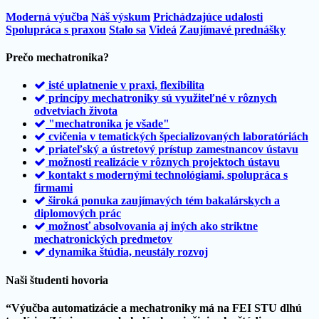
Moderná výučba
Náš výskum
Prichádzajúce udalosti
Spolupráca s praxou
Stalo sa
Videá
Zaujímavé prednášky
Prečo mechatronika?
isté uplatnenie v praxi, flexibilita
princípy mechatroniky sú využiteľné v rôznych
odvetviach života
"mechatronika je všade"
cvičenia v tematických špecializovaných laboratóriách
priateľský a ústretový prístup zamestnancov ústavu
možnosti realizácie v rôznych projektoch ústavu
kontakt s modernými technológiami, spolupráca s
firmami
široká ponuka zaujímavých tém bakalárskych a
diplomových prác
možnosť absolvovania aj iných ako striktne
mechatronických predmetov
dynamika štúdia, neustály rozvoj
Naši študenti hovoria
“
Výučba automatizácie a mechatroniky má na FEI STU dlhú