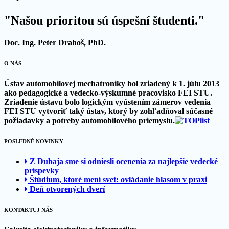
"Našou prioritou sú úspešní študenti."
Doc. Ing. Peter Drahoš, PhD.
O NÁS
Ústav automobilovej mechatroniky bol zriadený k 1. júlu 2013
ako pedagogické a vedecko-výskumné pracovisko FEI STU.
Zriadenie ústavu bolo logickým vyústením zámerov vedenia
FEI STU vytvoriť taký ústav, ktorý by zohľadňoval súčasné
požiadavky a potreby automobilového priemyslu.
POSLEDNÉ NOVINKY
Z Dubaja sme si odniesli ocenenia za najlepšie vedecké
príspevky
Štúdium, ktoré mení svet: ovládanie hlasom v praxi
Deň otvorených dverí
KONTAKTUJ NÁS