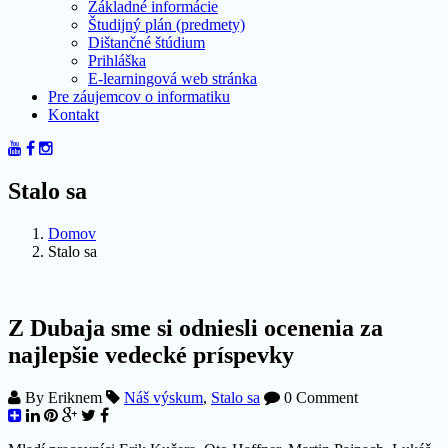
Základné informácie
Študijný plán (predmety)
Dištančné štúdium
Prihláška
E-learningová web stránka
Pre záujemcov o informatiku
Kontakt
Stalo sa
Domov
Stalo sa
Z Dubaja sme si odniesli ocenenia za
najlepšie vedecké príspevky
By
Eriknem
Náš výskum
,
Stalo sa
0 Comment