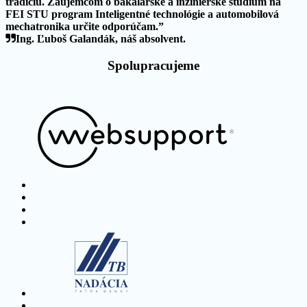
tradíciu. Záujemcom o bakalárske a inžinierske štúdium na
FEI STU program Inteligentné technológie a automobilová
mechatronika určite odporúčam.”
Ing. Ľuboš Galandák
, náš absolvent.
Spolupracujeme