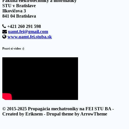
Fakulta elektrotechniky a informatiky
STU v Bratislave
Ilkovičova 3
841 04 Bratislava
+421 260 291 598
uamt.fei@gmail.com
www.uamt.fei.stuba.sk
Pozri si video :)
© 2015-2025 Propagácia mechatroniky na FEI STU BA -
Created by Eriknem - Drupal theme by ArrowTheme