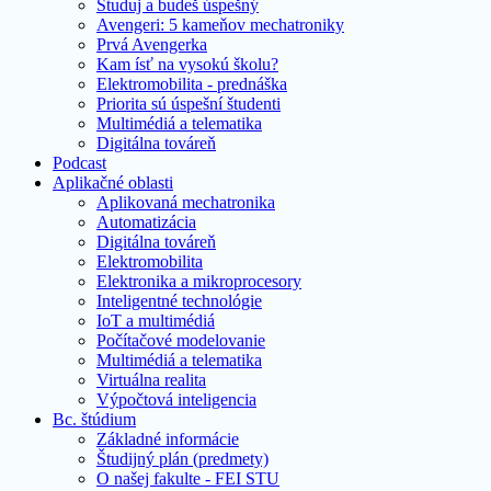
Študuj a budeš úspešný
Avengeri: 5 kameňov mechatroniky
Prvá Avengerka
Kam ísť na vysokú školu?
Elektromobilita - prednáška
Priorita sú úspešní študenti
Multimédiá a telematika
Digitálna továreň
Podcast
Aplikačné oblasti
Aplikovaná mechatronika
Automatizácia
Digitálna továreň
Elektromobilita
Elektronika a mikroprocesory
Inteligentné technológie
IoT a multimédiá
Počítačové modelovanie
Multimédiá a telematika
Virtuálna realita
Výpočtová inteligencia
Bc. štúdium
Základné informácie
Študijný plán (predmety)
O našej fakulte - FEI STU