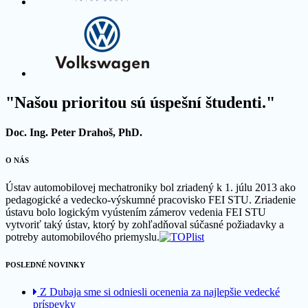
"Našou prioritou sú úspešní študenti."
Doc. Ing. Peter Drahoš, PhD.
O NÁS
Ústav automobilovej mechatroniky bol zriadený k 1. júlu 2013 ako
pedagogické a vedecko-výskumné pracovisko FEI STU. Zriadenie
ústavu bolo logickým vyústením zámerov vedenia FEI STU
vytvoriť taký ústav, ktorý by zohľadňoval súčasné požiadavky a
potreby automobilového priemyslu.
POSLEDNÉ NOVINKY
Z Dubaja sme si odniesli ocenenia za najlepšie vedecké
príspevky