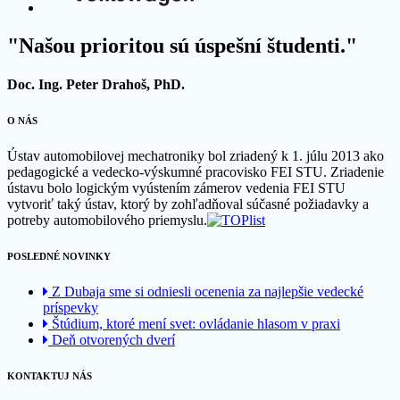
"Našou prioritou sú úspešní študenti."
Doc. Ing. Peter Drahoš, PhD.
O NÁS
Ústav automobilovej mechatroniky bol zriadený k 1. júlu 2013 ako
pedagogické a vedecko-výskumné pracovisko FEI STU. Zriadenie
ústavu bolo logickým vyústením zámerov vedenia FEI STU
vytvoriť taký ústav, ktorý by zohľadňoval súčasné požiadavky a
potreby automobilového priemyslu.
POSLEDNÉ NOVINKY
Z Dubaja sme si odniesli ocenenia za najlepšie vedecké
príspevky
Štúdium, ktoré mení svet: ovládanie hlasom v praxi
Deň otvorených dverí
KONTAKTUJ NÁS