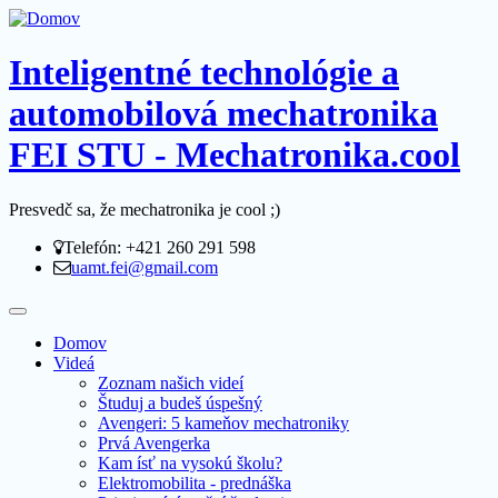
Inteligentné technológie a
automobilová mechatronika
FEI STU - Mechatronika.cool
Presvedč sa, že mechatronika je cool ;)
Telefón: +421 260 291 598
uamt.fei@gmail.com
Domov
Videá
Zoznam našich videí
Študuj a budeš úspešný
Avengeri: 5 kameňov mechatroniky
Prvá Avengerka
Kam ísť na vysokú školu?
Elektromobilita - prednáška