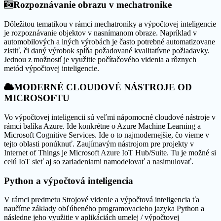
Rozpoznávanie obrazu v mechatronike
Dôležitou tematikou v rámci mechatroniky a výpočtovej inteligencie
je rozpoznávanie objektov v nasnímanom obraze. Napríklad v
automobilových a iných výrobách je často potrebné automatizovane
zistiť, či daný výrobok spĺňa požadované kvalitatívne požiadavky.
Jednou z možností je využitie počítačového videnia a rôznych
metód výpočtovej inteligencie.
MODERNÉ CLOUDOVÉ NÁSTROJE OD
MICROSOFTU
Vo výpočtovej inteligencii sú veľmi nápomocné cloudové nástroje v
rámci balíka Azure. Ide konkrétne o Azure Machine Learning a
Microsoft Cognitive Services. Ide o to najmodernejšie, čo vieme v
tejto oblasti ponúknuť. Zaujímavým nástrojom pre projekty v
Internet of Things je Microsoft Azure IoT Hub/Suite. Tu je možné si
celú IoT sieť aj so zariadeniami namodelovať a nasimulovať.
Python a výpočtová inteligencia
V rámci predmetu Strojové videnie a výpočtová inteligencia ťa
naučíme základy obľúbeného programovacieho jazyka Python a
následne jeho využitie v aplikáciách umelej / výpočtovej