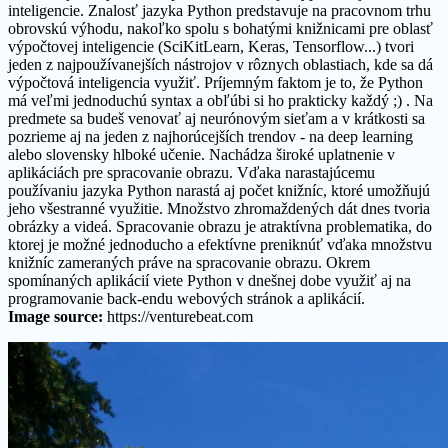
inteligencie. Znalosť jazyka Python predstavuje na pracovnom trhu
obrovskú výhodu, nakoľko spolu s bohatými knižnicami pre oblasť
výpočtovej inteligencie (SciKitLearn, Keras, Tensorflow...) tvori
jeden z najpoužívanejších nástrojov v rôznych oblastiach, kde sa dá
výpočtová inteligencia využiť. Príjemným faktom je to, že Python
má veľmi jednoduchú syntax a obľúbi si ho prakticky každý ;) . Na
predmete sa budeš venovať aj neurónovým sieťam a v krátkosti sa
pozrieme aj na jeden z najhorúcejších trendov - na deep learning
alebo slovensky hlboké učenie. Nachádza široké uplatnenie v
aplikáciách pre spracovanie obrazu. Vďaka narastajúcemu
používaniu jazyka Python narastá aj počet knižníc, ktoré umožňujú
jeho všestranné využitie. Množstvo zhromaždených dát dnes tvoria
obrázky a videá. Spracovanie obrazu je atraktívna problematika, do
ktorej je možné jednoducho a efektívne preniknúť vďaka množstvu
knižníc zameraných práve na spracovanie obrazu. Okrem
spomínaných aplikácií viete Python v dnešnej dobe využiť aj na
programovanie back-endu webových stránok a aplikácií.
Image source:
https://venturebeat.com