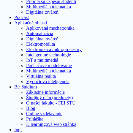
Priorita sú úspešní študenti
Multimédiá a telematika
Digitálna továreň
Podcast
Aplikačné oblasti
Aplikovaná mechatronika
Automatizácia
Digitálna továreň
Elektromobilita
Elektronika a mikroprocesory
Inteligentné technológie
IoT a multimédiá
Počítačové modelovanie
Multimédiá a telematika
Virtuálna realita
Výpočtová inteligencia
Bc. štúdium
Základné informácie
Študijný plán (predmety)
O našej fakulte - FEI STU
Blog
Online vzdelávanie
Prihláška
E-learningová web stránka
Ing.