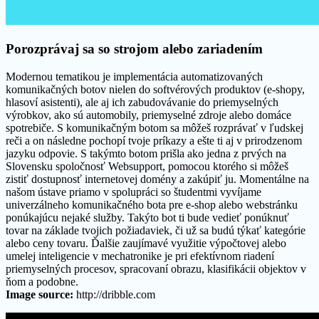
Porozprávaj sa so strojom alebo zariadením
Modernou tematikou je implementácia automatizovaných
komunikačných botov nielen do softvérových produktov (e-shopy,
hlasoví asistenti), ale aj ich zabudovávanie do priemyselných
výrobkov, ako sú automobily, priemyselné zdroje alebo domáce
spotrebiče. S komunikačným botom sa môžeš rozprávať v ľudskej
reči a on následne pochopí tvoje príkazy a ešte ti aj v prirodzenom
jazyku odpovie. S takýmto botom prišla ako jedna z prvých na
Slovensku spoločnosť Websupport, pomocou ktorého si môžeš
zistiť dostupnosť internetovej domény a zakúpiť ju. Momentálne na
našom ústave priamo v spolupráci so študentmi vyvíjame
univerzálneho komunikačného bota pre e-shop alebo webstránku
ponúkajúcu nejaké služby. Takýto bot ti bude vedieť ponúknuť
tovar na základe tvojich požiadaviek, či už sa budú týkať kategórie
alebo ceny tovaru. Ďalšie zaujímavé využitie výpočtovej alebo
umelej inteligencie v mechatronike je pri efektívnom riadení
priemyselných procesov, spracovaní obrazu, klasifikácii objektov v
ňom a podobne.
Image source:
http://dribble.com