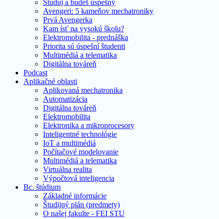
Študuj a budeš úspešný
Avengeri: 5 kameňov mechatroniky
Prvá Avengerka
Kam ísť na vysokú školu?
Elektromobilita - prednáška
Priorita sú úspešní študenti
Multimédiá a telematika
Digitálna továreň
Podcast
Aplikačné oblasti
Aplikovaná mechatronika
Automatizácia
Digitálna továreň
Elektromobilita
Elektronika a mikroprocesory
Inteligentné technológie
IoT a multimédiá
Počítačové modelovanie
Multimédiá a telematika
Virtuálna realita
Výpočtová inteligencia
Bc. štúdium
Základné informácie
Študijný plán (predmety)
O našej fakulte - FEI STU