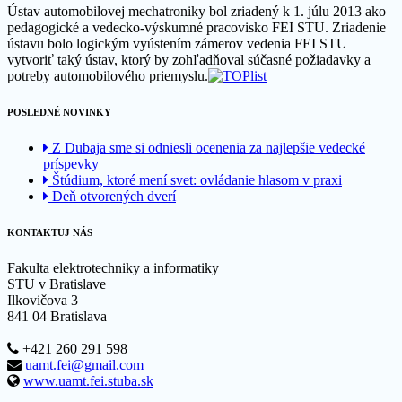
Ústav automobilovej mechatroniky bol zriadený k 1. júlu 2013 ako
pedagogické a vedecko-výskumné pracovisko FEI STU. Zriadenie
ústavu bolo logickým vyústením zámerov vedenia FEI STU
vytvoriť taký ústav, ktorý by zohľadňoval súčasné požiadavky a
potreby automobilového priemyslu.
POSLEDNÉ NOVINKY
Z Dubaja sme si odniesli ocenenia za najlepšie vedecké
príspevky
Štúdium, ktoré mení svet: ovládanie hlasom v praxi
Deň otvorených dverí
KONTAKTUJ NÁS
Fakulta elektrotechniky a informatiky
STU v Bratislave
Ilkovičova 3
841 04 Bratislava
+421 260 291 598
uamt.fei@gmail.com
www.uamt.fei.stuba.sk