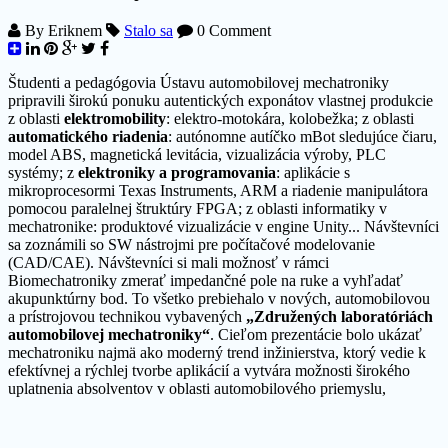
By
Eriknem
Stalo sa
0 Comment
Študenti a pedagógovia Ústavu automobilovej mechatroniky
pripravili širokú ponuku autentických exponátov vlastnej produkcie
z oblasti
elektromobility
: elektro-motokára, kolobežka; z oblasti
automatického riadenia
: autónomne autíčko mBot sledujúce čiaru,
model ABS, magnetická levitácia, vizualizácia výroby, PLC
systémy; z
elektroniky a programovania
: aplikácie s
mikroprocesormi Texas Instruments, ARM a riadenie manipulátora
pomocou paralelnej štruktúry FPGA; z oblasti informatiky v
mechatronike: produktové vizualizácie v engine Unity... Návštevníci
sa zoznámili so SW nástrojmi pre počítačové modelovanie
(CAD/CAE). Návštevníci si mali možnosť v rámci
Biomechatroniky zmerať impedančné pole na ruke a vyhľadať
akupunktúrny bod. To všetko prebiehalo v nových, automobilovou
a prístrojovou technikou vybavených
„Združených laboratóriách
automobilovej mechatroniky“
. Cieľom prezentácie bolo ukázať
mechatroniku najmä ako moderný trend inžinierstva, ktorý vedie k
efektívnej a rýchlej tvorbe aplikácií a vytvára možnosti širokého
uplatnenia absolventov v oblasti automobilového priemyslu,
elektromobility, aplikovanej mechatroniky (aj mimo automobilov) a
automatizácie doma i v zahraničí. Záujem viac ako 100
stredoškolákov príjemne prekvapil. Všetci študenti to zvládli časovo