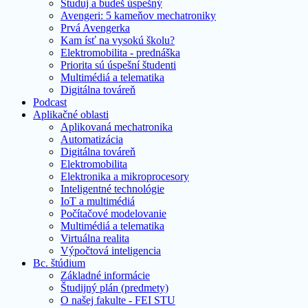
Študuj a budeš úspešný
Avengeri: 5 kameňov mechatroniky
Prvá Avengerka
Kam ísť na vysokú školu?
Elektromobilita - prednáška
Priorita sú úspešní študenti
Multimédiá a telematika
Digitálna továreň
Podcast
Aplikačné oblasti
Aplikovaná mechatronika
Automatizácia
Digitálna továreň
Elektromobilita
Elektronika a mikroprocesory
Inteligentné technológie
IoT a multimédiá
Počítačové modelovanie
Multimédiá a telematika
Virtuálna realita
Výpočtová inteligencia
Bc. štúdium
Základné informácie
Študijný plán (predmety)
O našej fakulte - FEI STU