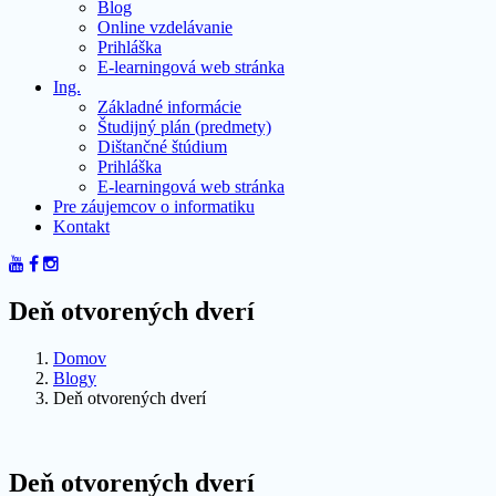
Blog
Online vzdelávanie
Prihláška
E-learningová web stránka
Ing.
Základné informácie
Študijný plán (predmety)
Dištančné štúdium
Prihláška
E-learningová web stránka
Pre záujemcov o informatiku
Kontakt
Deň otvorených dverí
Domov
Blogy
Deň otvorených dverí
Deň otvorených dverí