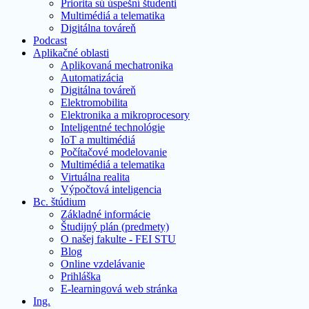
Priorita sú úspešní študenti
Multimédiá a telematika
Digitálna továreň
Podcast
Aplikačné oblasti
Aplikovaná mechatronika
Automatizácia
Digitálna továreň
Elektromobilita
Elektronika a mikroprocesory
Inteligentné technológie
IoT a multimédiá
Počítačové modelovanie
Multimédiá a telematika
Virtuálna realita
Výpočtová inteligencia
Bc. štúdium
Základné informácie
Študijný plán (predmety)
O našej fakulte - FEI STU
Blog
Online vzdelávanie
Prihláška
E-learningová web stránka
Ing.