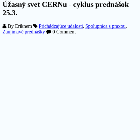
Úžasný svet CERNu - cyklus prednášok
25.3.
By
Eriknem
Prichádzajúce udalosti
,
Spolupráca s praxou
,
Zaujímavé prednášky
0 Comment
Vedel(a) si, že vo Švajčiarskom CERN-e pracuje 10 -krát viac
technikov ako fyzikov? Bol tam na stáži aj náš študent Anton Pyrtel.
Príď sa s ním porozprávať. Prednáška Úžasný svet CERNu II –
pohľad technikov a inžinierov sa uskutoční 25. marca 2015, v čase
14:30 – 17:00 v posluchárni CD-300 na FEI STU v Bratislave,
Ilkovičova 3. Vstup na podujatie je voľný.
Ako povedal generálny riaditeľ CERNu Rolf Heuer,
"Šesť
desaťročí je CERN miestom kde ľudia dokážu pracovať spolu bez
ohľadu na to, odkiaľ pochádzajú. Tvoríme most medzi rôzny...
Čítať ďalej
Certifikát Texas Instruments svedčí o
vysokej kvalite výučby