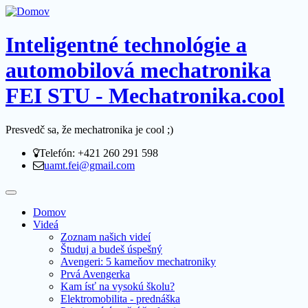
Inteligentné technológie a
automobilová mechatronika
FEI STU - Mechatronika.cool
Presvedč sa, že mechatronika je cool ;)
Telefón: +421 260 291 598
uamt.fei@gmail.com
Domov
Videá
Zoznam našich videí
Študuj a budeš úspešný
Avengeri: 5 kameňov mechatroniky
Prvá Avengerka
Kam ísť na vysokú školu?
Elektromobilita - prednáška