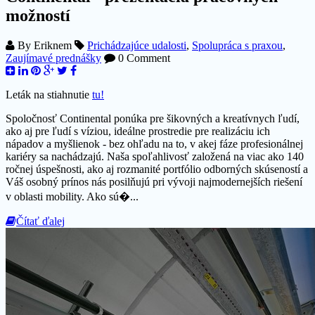
možností
By
Eriknem
Prichádzajúce udalosti
,
Spolupráca s praxou
,
Zaujímavé prednášky
0 Comment
Leták na stiahnutie
tu!
Spoločnosť Continental ponúka pre šikovných a kreatívnych ľudí,
ako aj pre ľudí s víziou, ideálne prostredie pre realizáciu ich
nápadov a myšlienok - bez ohľadu na to, v akej fáze profesionálnej
kariéry sa nachádzajú. Naša spoľahlivosť založená na viac ako 140
ročnej úspešnosti, ako aj rozmanité portfólio odborných skúseností a
Váš osobný prínos nás posilňujú pri vývoji najmodernejších riešení
v oblasti mobility. Ako sú�...
Čítať ďalej