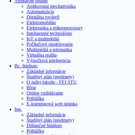
Aplikačné oblasti
Aplikovaná mechatronika
Automatizácia
Digitálna továreň
Elektromobilita
Elektronika a mikroprocesory
Inteligentné technológie
IoT a multimédiá
Počítačové modelovanie
Multimédiá a telematika
Virtuálna realita
Výpočtová inteligencia
Bc. štúdium
Základné informácie
Študijný plán (predmety)
O našej fakulte - FEI STU
Blog
Online vzdelávanie
Prihláška
E-learningová web stránka
Ing.
Základné informácie
Študijný plán (predmety)
Dištančné štúdium
Prihláška