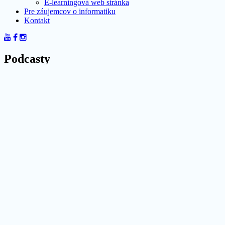
E-learningová web stránka
Pre záujemcov o informatiku
Kontakt
Podcasty
Domov
Podcasty