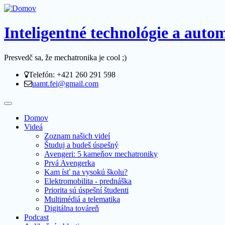
Inteligentné technológie a aut
Presvedč sa, že mechatronika je cool ;)
Telefón: +421 260 291 598
uamt.fei@gmail.com
Domov
Videá
Zoznam našich videí
Študuj a budeš úspešný
Avengeri: 5 kameňov mechatroniky
Prvá Avengerka
Kam ísť na vysokú školu?
Elektromobilita - prednáška
Priorita sú úspešní študenti
Multimédiá a telematika
Digitálna továreň
Podcast