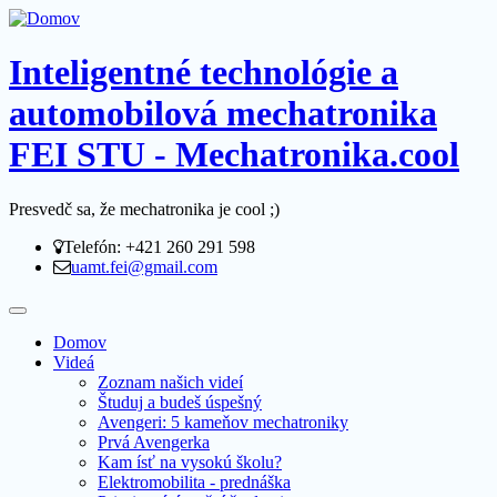
Inteligentné technológie a
automobilová mechatronika
FEI STU - Mechatronika.cool
Presvedč sa, že mechatronika je cool ;)
Telefón: +421 260 291 598
uamt.fei@gmail.com
Domov
Videá
Zoznam našich videí
Študuj a budeš úspešný
Avengeri: 5 kameňov mechatroniky
Prvá Avengerka
Kam ísť na vysokú školu?
Elektromobilita - prednáška