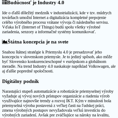
Budúcnosť je Industry 4.0
Ide o ďalší dôležitý medzník v industrializácii, kde v tzv. múdrych
továrňach umožní Internet a digitalizácia kompletné prepojenie
celého výrobného procesu vrátane vývoja či následného servisu.
Vďaka IoT (Internet of Things) budú spolu všetky výrobné
zariadenia, senzory a informačné systémy komunikovať.
Štátna koncepcia je na svete
Snahou štátnej stratégie k Priemyslu 4.0 je presadzovať jeho
koncepciu v slovenskom priemysle. Je to jediný spôsob, ako môže
byť Slovensko konkurencieschopné v európskom a globálnom
meradle. Na trend Industry 4.0 naskakuje napríklad Volkswagen, ale
aj ďalšie popredné spoločnosti.
Digitálny podnik
Narastajúci stupeň automatizácie a robotizácie priemyselnej výroby
vyžaduje aj vývoj nových prístupov organizácie a riadenia výrob
využívajúce najnovšie trendy a rozvoj IKT. Kým v minulosti bola
priemyselná výroba postavená z veľkej časti na ľudskej práci,
zmena výrobných postupov nevyžadovala veľkú investíciu do
výrobných zariadení. Avšak pre zväčšujúce sa nároky na kvalitu,