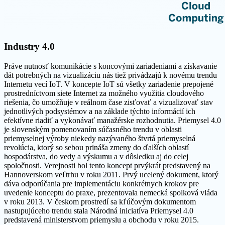
Industry 4.0
Práve nutnosť komunikácie s koncovými zariadeniami a získavanie
dát potrebných na vizualizáciu nás tiež privádzajú k novému trendu
Internetu vecí IoT. V koncepte IoT sú všetky zariadenie prepojené
prostredníctvom siete Internet za možného využitia cloudového
riešenia, čo umožňuje v reálnom čase zisťovať a vizualizovať stav
jednotlivých podsystémov a na základe týchto informácií ich
efektívne riadiť a vykonávať manažérske rozhodnutia. Priemysel 4.0
je slovenským pomenovaním súčasného trendu v oblasti
priemyselnej výroby niekedy nazývaného štvrtá priemyselná
revolúcia, ktorý so sebou prináša zmeny do ďalších oblastí
hospodárstva, do vedy a výskumu a v dôsledku aj do celej
spoločnosti. Verejnosti bol tento koncept prvýkrát predstavený na
Hannoverskom veľtrhu v roku 2011. Prvý ucelený dokument, ktorý
dáva odporúčania pre implementáciu konkrétnych krokov pre
uvedenie konceptu do praxe, prezentovala nemecká spolková vláda
v roku 2013. V českom prostredí sa kľúčovým dokumentom
nastupujúceho trendu stala Národná iniciatíva Priemysel 4.0
predstavená ministerstvom priemyslu a obchodu v roku 2015.