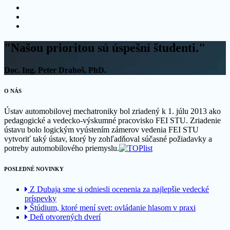
"Našou prioritou sú úspešní študenti."
Doc. Ing. Peter Drahoš, PhD.
O NÁS
Ústav automobilovej mechatroniky bol zriadený k 1. júlu 2013 ako
pedagogické a vedecko-výskumné pracovisko FEI STU. Zriadenie
ústavu bolo logickým vyústením zámerov vedenia FEI STU
vytvoriť taký ústav, ktorý by zohľadňoval súčasné požiadavky a
potreby automobilového priemyslu.
POSLEDNÉ NOVINKY
Z Dubaja sme si odniesli ocenenia za najlepšie vedecké
príspevky
Štúdium, ktoré mení svet: ovládanie hlasom v praxi
Deň otvorených dverí