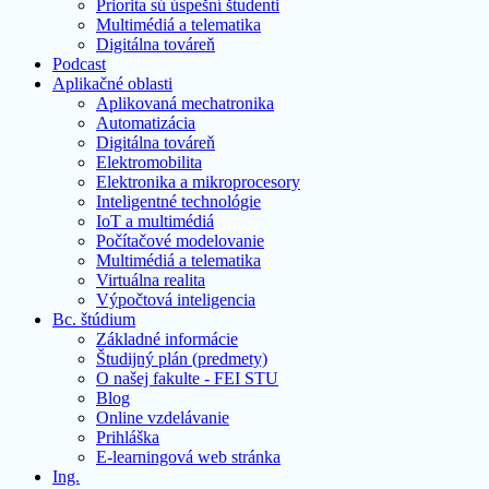
Priorita sú úspešní študenti
Multimédiá a telematika
Digitálna továreň
Podcast
Aplikačné oblasti
Aplikovaná mechatronika
Automatizácia
Digitálna továreň
Elektromobilita
Elektronika a mikroprocesory
Inteligentné technológie
IoT a multimédiá
Počítačové modelovanie
Multimédiá a telematika
Virtuálna realita
Výpočtová inteligencia
Bc. štúdium
Základné informácie
Študijný plán (predmety)
O našej fakulte - FEI STU
Blog
Online vzdelávanie
Prihláška
E-learningová web stránka
Ing.